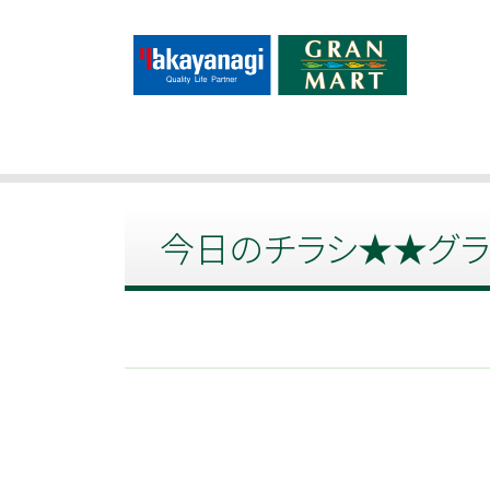
コ
ン
グランマートタカヤナギ
秋田県内に15店舗、創業110年の歴史をもつ地
テ
ン
ツ
を
今日のチラシ★★グラ
ス
キ
ッ
プ
す
る