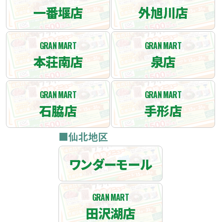
一番堰店
外旭川店
GRAN MART
GRAN MART
本荘南店
泉店
GRAN MART
GRAN MART
石脇店
手形店
■仙北地区
ワンダーモール
GRAN MART
田沢湖店