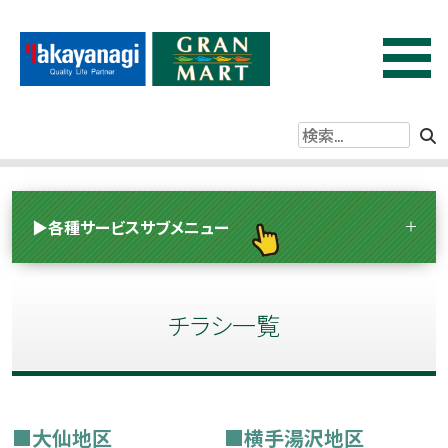
コ
ン
グランマートタカヤナギ
秋田県内に15店舗、創業110年の歴史をもつ地域に密着したス
テ
ーパーマーケットです！
ン
ツ
を
▶各種サービスサブメニュー
ス
キ
ッ
チラシ一覧
プ
す
る
■大仙地区
■横手湯沢地区