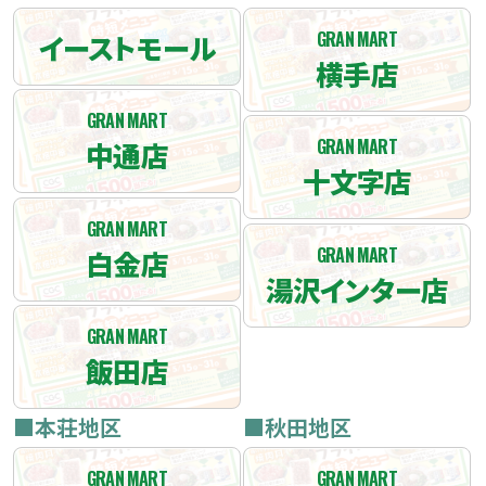
イーストモール
GRAN MART
横手店
GRAN MART
中通店
GRAN MART
十文字店
GRAN MART
白金店
GRAN MART
湯沢インター店
GRAN MART
飯田店
■本荘地区
■秋田地区
GRAN MART
GRAN MART