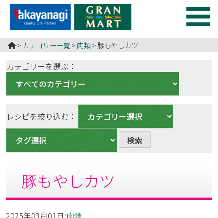
コ
ン
テ
食のチカラ
食べ物のチカラで元気をつくる！ グランマートは食で健康
ン
HOME
>
カテゴリー一覧
>
肉類
>
豚もやしカツ
のお役立ち♪
ツ
を
カテゴリーを選ぶ：
ス
キ
ッ
プ
レシピを絞り込む：
す
る
豚もやしカツ
2025年03月01日:
肉類