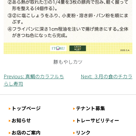
豚もやしカツ
投
Previous:
真鯛のカラフルち
Next:
３月の食のチカラ
らし寿司
稿
ナ
ビ
トップページ
テナント募集
ゲ
お知らせ
トレーサビリティー
ー
シ
お店のご案内
リンク