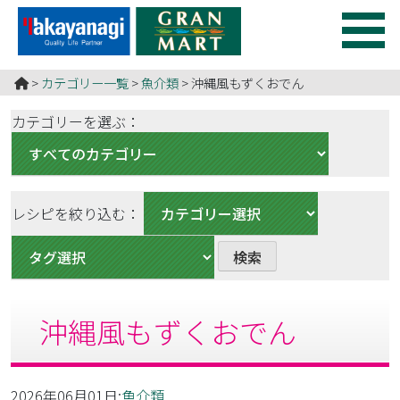
コ
ン
テ
食のチカラ
食べ物のチカラで元気をつくる！ グランマートは食で健康
ン
HOME
>
カテゴリー一覧
>
魚介類
>
沖縄風もずくおでん
のお役立ち♪
ツ
を
カテゴリーを選ぶ：
ス
キ
ッ
プ
レシピを絞り込む：
す
る
沖縄風もずくおでん
2026年06月01日:
魚介類