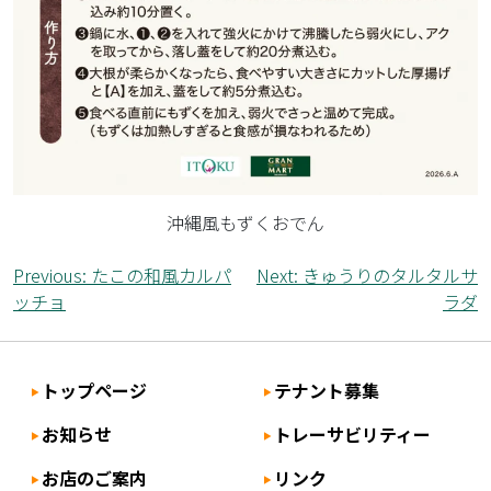
沖縄風もずくおでん
投
Previous:
たこの和風カルパ
Next:
きゅうりのタルタルサ
ッチョ
ラダ
稿
ナ
ビ
トップページ
テナント募集
ゲ
お知らせ
トレーサビリティー
ー
シ
お店のご案内
リンク