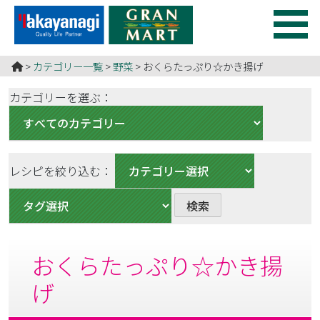
コ
ン
テ
食のチカラ
食べ物のチカラで元気をつくる！ グランマートは食で健康
ン
HOME
>
カテゴリー一覧
>
野菜
>
おくらたっぷり☆かき揚げ
のお役立ち♪
ツ
を
カテゴリーを選ぶ：
ス
キ
ッ
プ
レシピを絞り込む：
す
る
おくらたっぷり☆かき揚
げ