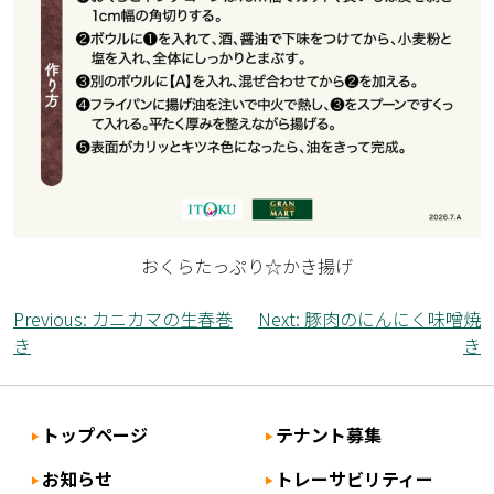
おくらたっぷり☆かき揚げ
投
Previous:
カニカマの生春巻
Next:
豚肉のにんにく味噌焼
き
き
稿
ナ
ビ
トップページ
テナント募集
ゲ
お知らせ
トレーサビリティー
ー