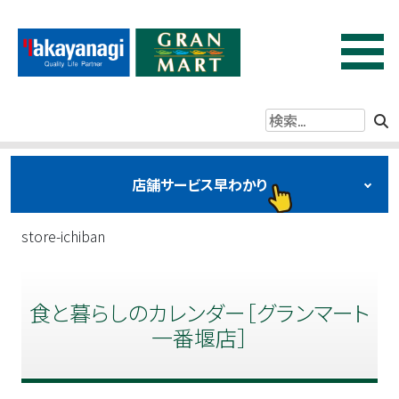
コ
ン
グランマートタカヤナギ
秋田県内に15店舗、創業110年の歴史をもつ地域に密着したス
テ
ーパーマーケットです！
ン
ツ
を
店舗サービス早わかり
ス
店舗からサービスをさがす
キ
store-ichiban
ッ
プ
食と暮らしのカレンダー［グランマート
す
一番堰店］
る