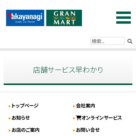
コ
ン
グランマートタカヤナギ
秋田県内に15店舗、創業110年の歴史をもつ地域に密着したス
テ
ーパーマーケットです！
ン
ツ
を
店舗サービス早わかり
ス
キ
ッ
プ
トップページ
会社案内
す
お知らせ
オンラインサービス
る
お店のご案内
お問い合せ