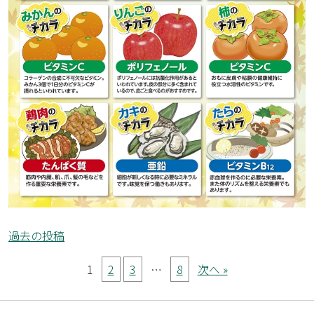
投
過去の投稿
稿
1
2
3
…
8
次へ »
ナ
ビ